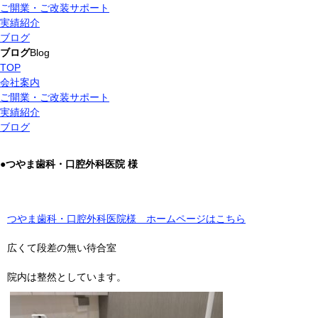
ご開業・ご改装サポート
実績紹介
ブログ
ブログ
Blog
TOP
会社案内
ご開業・ご改装サポート
実績紹介
ブログ
●
つやま歯科・口腔外科医院 様
つやま歯科・口腔外科医院様 ホームページはこちら
広くて段差の無い待合室
院内は整然としています。