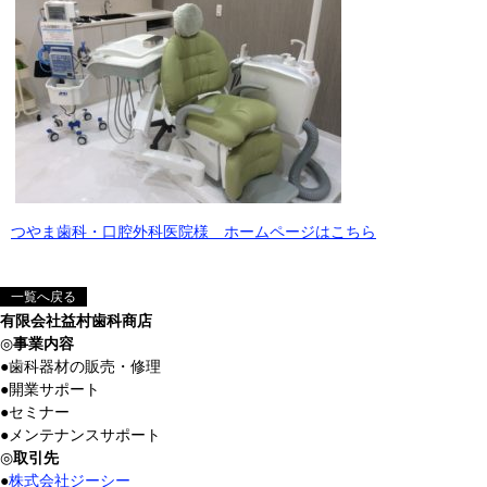
つやま歯科・口腔外科医院様 ホームページはこちら
一覧へ戻る
有限会社益村歯科商店
◎
事業内容
●
歯科器材の販売・修理
●
開業サポート
●
セミナー
●
メンテナンスサポート
◎
取引先
●
株式会社ジーシー