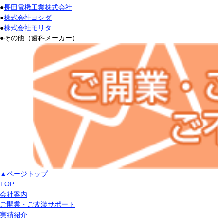
●
長田電機工業株式会社
●
株式会社ヨシダ
●
株式会社モリタ
●
その他（歯科メーカー）
▲ページトップ
TOP
会社案内
ご開業・ご改装サポート
実績紹介